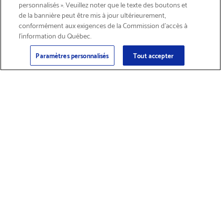
personnalisés ». Veuillez noter que le texte des boutons et
de la bannière peut être mis à jour ultérieurement,
conformément aux exigences de la Commission d’accès à
l’information du Québec.
Courriel
Inscription
>
Paramètres personnalisés
Tout accepter
Trouver des
Obtenir du soutien
fournitures et
sur les produits
accessoires
Magasiner les produits
Solutions d’impression