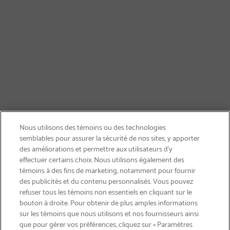
Nous utilisons des témoins ou des technologies
semblables pour assurer la sécurité de nos sites, y apporter
des améliorations et permettre aux utilisateurs d’y
effectuer certains choix. Nous utilisons également des
témoins à des fins de marketing, notamment pour fournir
des publicités et du contenu personnalisés. Vous pouvez
refuser tous les témoins non essentiels en cliquant sur le
bouton à droite. Pour obtenir de plus amples informations
INSCRIVEZ-VOUS & ÉCONOMISEZ 15%
sur les témoins que nous utilisons et nos fournisseurs ainsi
que pour gérer vos préférences, cliquez sur « Paramètres