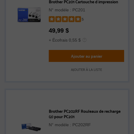
Brother PC201 Cartouche d impression
N° modèle : PC201
5
Rated
49,99
$
5
out
+ Écofrais 0,55 $
of
5
Ajouter au panier
stars
AJOUTER À LA LISTE
Brother PC202RF Rouleaux de recharge
(2) pour PC201
N° modèle : PC202RF