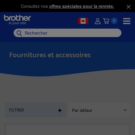
Consultez nos
offres spéciales pour la rentrée.
0
Rechercher
Fournitures et accessoires
PAGE
FILTRER
Par défaut
SORT
MOBILE