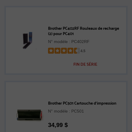
Brother PC402RF Rouleaux de recharge
(2) pour PC401
N° modèle : PC402RF
4.5
Rated
4.5
FIN DE SÉRIE
out
of
5
stars
Brother PC501 Cartouche d'impression
N° modèle : PC501
34,99
$