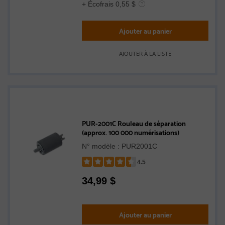
+ Écofrais 0,55 $
Ajouter au panier
AJOUTER À LA LISTE
PUR-2001C Rouleau de séparation
(approx. 100 000 numérisations)
N° modèle : PUR2001C
4.5
Rated
34,99
$
4.5
out
of
5
Ajouter au panier
stars