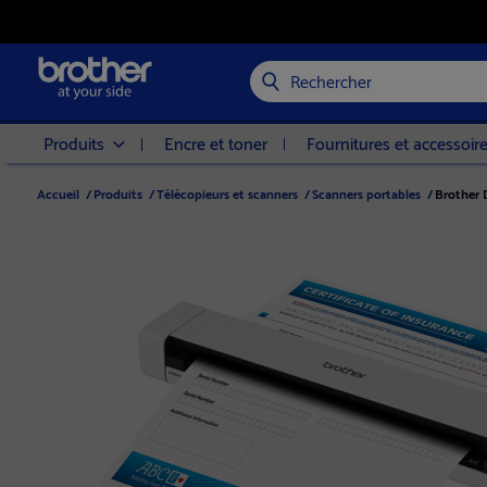
Rechercher
Produits
Encre et toner
Fournitures et accessoir
Accueil
/
Produits
/
Télécopieurs et scanners
/
Scanners portables
/
Brother 