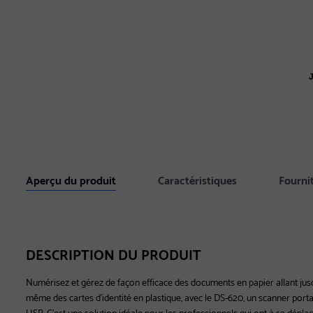
Aperçu du produit
Caractéristiques
Fourni
DESCRIPTION DU PRODUIT
Numérisez et gérez de façon efficace des documents en papier allant jusqu
même des cartes d'identité en plastique, avec le DS-620, un scanner porta
USB. C'est une solution idéale pour les professionnels qui ont à se dépl