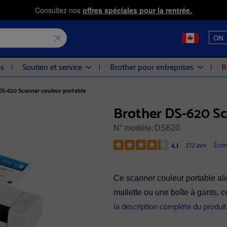
Consultez nos
offres spéciales pour la rentrée.
ON
es
Soutien et service
Brother pour entreprises
R
DS-620 Scanner couleur portable
Brother DS-620 Sc
N° modèle:
DS620
272 avis
Écrir
4.1
Ce scanner couleur portable al
mallette ou une boîte à gants, ce
la description complète du produit