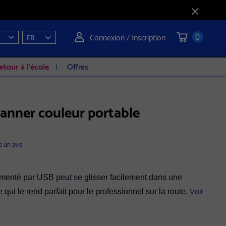
Connexion / Inscription
FR
0
etour à l'école
Offres
anner couleur portable
e un avis
imenté par USB peut se glisser facilement dans une
Voir
 qui le rend parfait pour le professionnel sur la route.