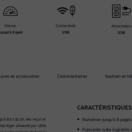
Vitesse
Connectivité
Alimentation
Jusqu'à 8 ppm
USB
USB
tures et accessoires
Commentaires
Soutien et t
CARACTÉRISTIQUES
Numérise jusqu'à 8 page
'à 8,5 x 32 po, des reçus et
ble léger alimenté par câble
Puissante suite logiciel
acer ou les espaces de bureau