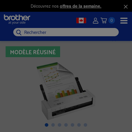
Découvrez nos
offres de la semaine.
0
Rechercher
MODÈLE RÉUSINÉ