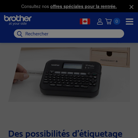
Consultez nos
offres spéciales pour la rentrée.
0
Rechercher
Des possibilités d'étiquetage