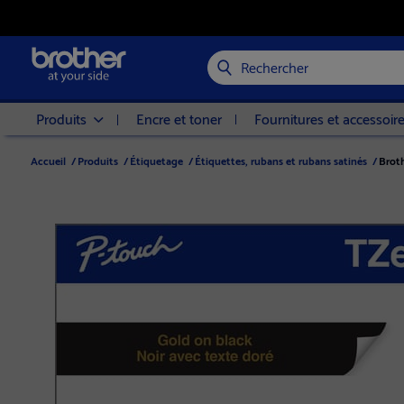
Rechercher
Produits
Encre et toner
Fournitures et accessoir
Accueil
/
Produits
/
Étiquetage
/
Étiquettes, rubans et rubans satinés
/
Broth