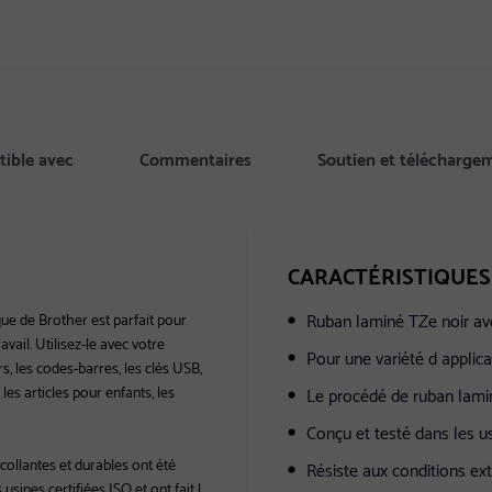
ible avec
Commentaires
Soutien et télécharge
CARACTÉRISTIQUES
Ruban laminé TZe noir av
ue de Brother est parfait pour
vail. Utilisez-le avec votre
Pour une variété d applica
, les codes-barres, les clés USB,
es articles pour enfants, les
Le procédé de ruban lamin
Conçu et testé dans les us
collantes et durables ont été
Résiste aux conditions e
ines certifiées ISO et ont fait l